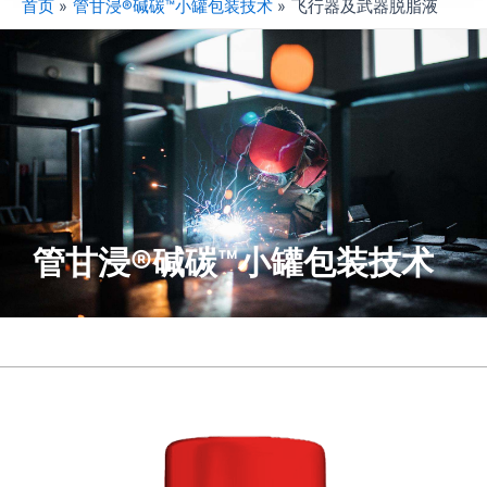
首页
管甘浸®碱碳™小罐包装技术
飞行器及武器脱脂液
管甘浸®碱碳™小罐包装技术