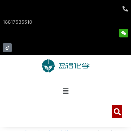
跳
Post
至
navigation
内
18817536510
容
W
e
i
x
T
i
i
n
k
t
o
k
菜
单