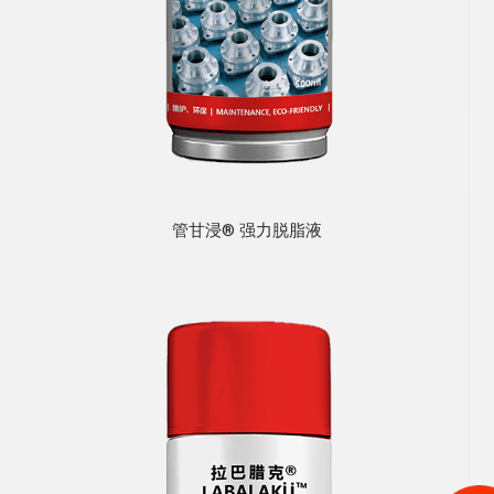
管甘浸® 强力脱脂液