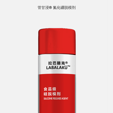
管甘浸® 氮化硼脱模剂