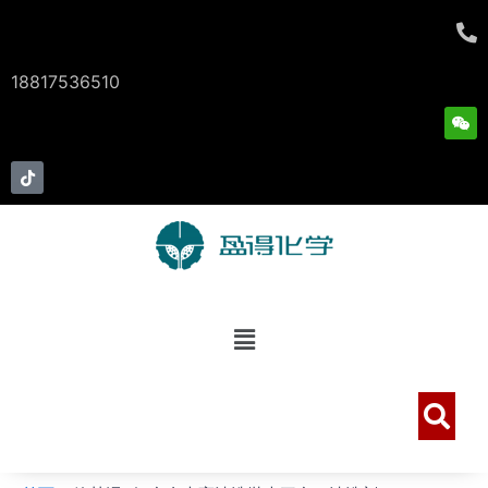
跳
至
内
18817536510
容
W
e
i
x
T
i
i
n
k
t
o
k
菜
单