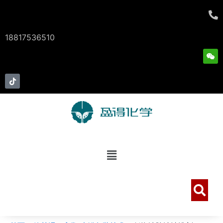
跳
Post
至
navigation
内
18817536510
容
W
e
i
x
T
i
i
n
k
t
o
k
菜
单