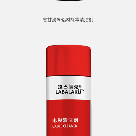
管甘浸® 铝材除霉清洁剂