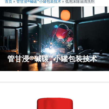
首页
管甘浸®碱碳™小罐包装技术
低泡沫除油清洗剂
管甘浸®碱碳™小罐包装技术