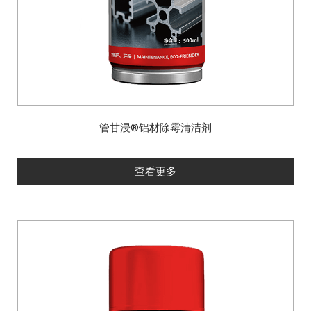
管甘浸®铝材除霉清洁剂
查看更多