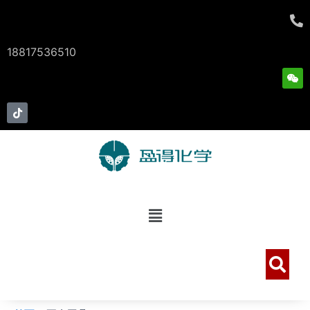
跳
至
内
18817536510
容
W
e
i
x
T
i
i
n
k
t
o
k
菜
单